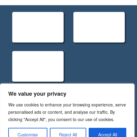
We value your privacy
Políticas de Privacidade - Rev.5
We use cookies to enhance your browsing experience, serve
Código de Conduta RGPD - Rev.5
personalised ads or content, and analyse our traffic. By
Política de Cookies
clicking "Accept All", you consent to our use of cookies.
Câmara Municipal do Nordeste © 2026
Customise
Reject All
Accept All