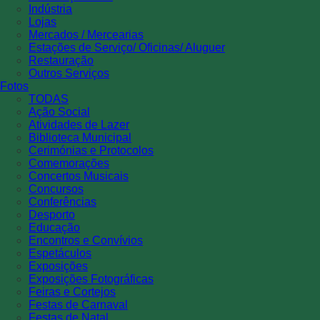
Indústria
Lojas
Mercados / Mercearias
Estações de Serviço/ Oficinas/ Aluguer
Restauração
Outros Serviços
Fotos
TODAS
Ação Social
Atividades de Lazer
Biblioteca Municipal
Cerimónias e Protocolos
Comemorações
Concertos Musicais
Concursos
Conferências
Desporto
Educação
Encontros e Convívios
Espetáculos
Exposições
Exposições Fotográficas
Feiras e Cortejos
Festas de Carnaval
Festas de Natal