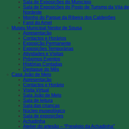
Sala de Exposições do Município
Sala de Exposições do Posto de Turismo da Vila de
Nordeste
Moinho do Parque da Ribeira dos Caldeirões
Farol do Arnel
Museu Municipal Nestor de Sousa
Apresentação
Contactos e Horários
Exposição Permanente
Exposições Temporárias
Atividades e Visitas
Próximos Eventos
Histórias Contadas
Destaque do Mês
Casa João de Melo
Apresentação
Contactos e Horário
Visita Virtual
Sala João de Melo
Sala de leitura
Sala das crianças
Núcleo museológico
Sala de exposições
Achadinha
Atelier do artesão – “Presépio da Achadinha”