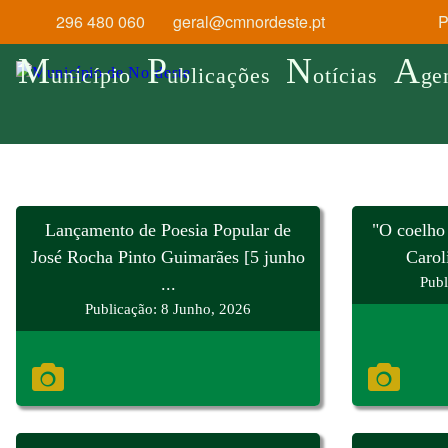
296 480 060
geral@cmnordeste.pt
Pr
M
P
N
A
unicípio
ublicações
otícias
ge
Lançamento de Poesia Popular de
"O coelho 
José Rocha Pinto Guimarães [5 junho
Carol
...
Publ
Publicação: 8 Junho, 2026