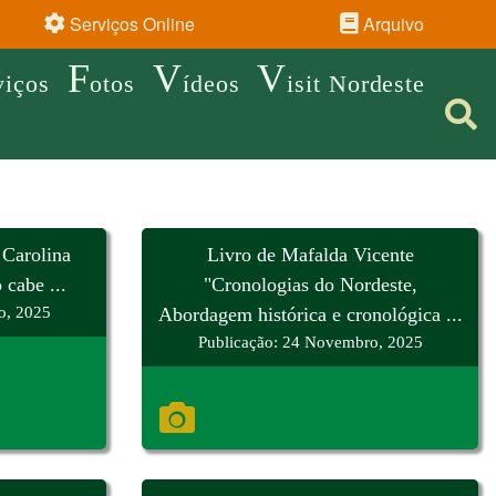
Serviços Online
Arquivo
F
V
V
viços
otos
ídeos
isit Nordeste
 Carolina
Livro de Mafalda Vicente
cabe ...
"Cronologias do Nordeste,
o, 2025
Abordagem histórica e cronológica ...
Publicação: 24 Novembro, 2025