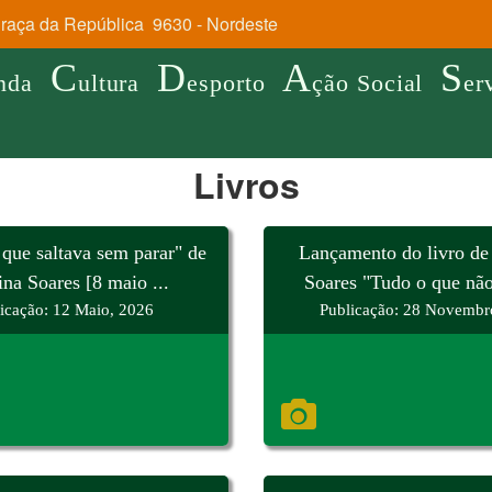
aça da República 9630 - Nordeste
C
D
A
S
nda
ultura
esporto
ção Social
er
Livros
que saltava sem parar" de
Lançamento do livro de
ina Soares [8 maio ...
Soares "Tudo o que não 
icação: 12 Maio, 2026
Publicação: 28 Novembr