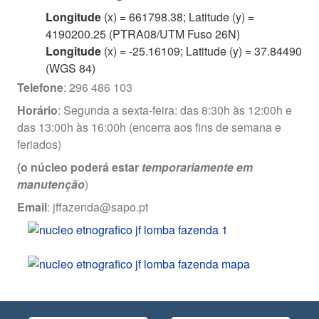
Longitude
(x) = 661798.38; Latitude (y) =
4190200.25 (PTRA08/UTM Fuso 26N)
Longitude
(x) = -25.16109; Latitude (y) = 37.84490
(WGS 84)
Telefone
: 296 486 103
Horário
: Segunda a sexta-feira: das 8:30h às 12:00h e
das 13:00h às 16:00h (encerra aos fins de semana e
feriados)
(o núcleo poderá estar
temporariamente em
manutenção
)
Email
: jffazenda@sapo.pt