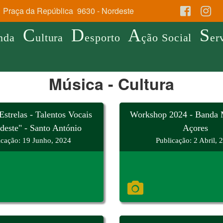
Praça da República 9630 - Nordeste
C
D
A
S
nda
ultura
esporto
ção Social
er
Música - Cultura
Estrelas - Talentos Vocais
Workshop 2024 - Banda M
deste" - Santo António
Açores
icação: 19 Junho, 2024
Publicação: 2 Abril, 