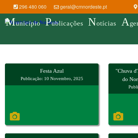
296 480 060
geral@cmnordeste.pt
M
P
N
A
unicípio
ublicações
otícias
ge
Festa Azul
"Chuva d'
Publicação: 10 Novembro, 2025
do Nor
Publ