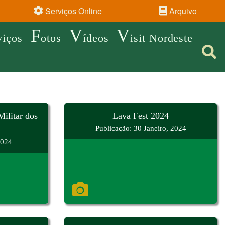
Serviços Online
Arquivo
F
V
V
viços
otos
ídeos
isit Nordeste
ilitar dos
Lava Fest 2024
Publicação: 30 Janeiro, 2024
2024