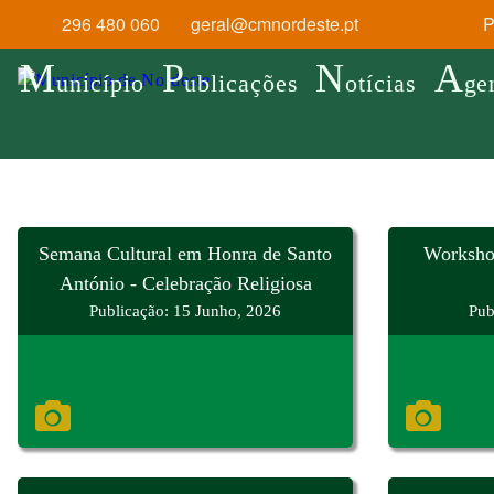
296 480 060
geral@cmnordeste.pt
Pr
M
P
N
A
unicípio
ublicações
otícias
ge
Semana Cultural em Honra de Santo
Worksho
António - Celebração Religiosa
Publicação: 15 Junho, 2026
Pub