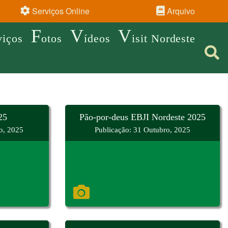
Serviços Online
Arquivo
F
V
V
viços
otos
ídeos
isit Nordeste
25
Pão-por-deus EBJI Nordeste 2025
o, 2025
Publicação: 31 Outubro, 2025