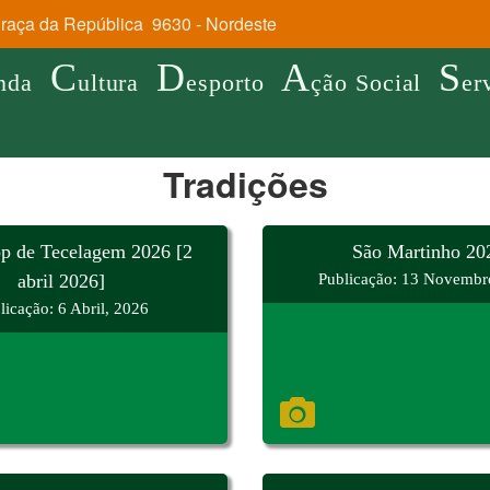
aça da República 9630 - Nordeste
C
D
A
S
nda
ultura
esporto
ção Social
er
Tradições
p de Tecelagem 2026 [2
São Martinho 20
abril 2026]
Publicação: 13 Novembr
licação: 6 Abril, 2026