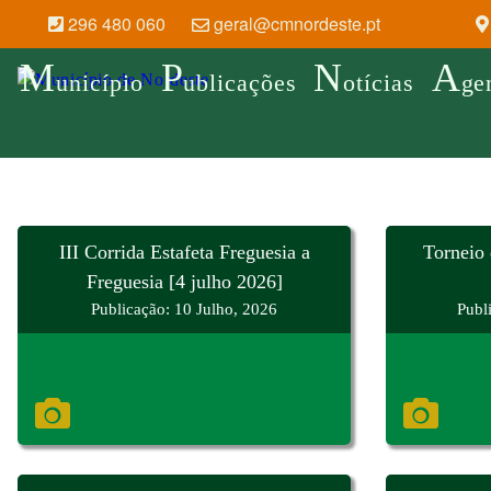
296 480 060
geral@cmnordeste.pt
M
P
N
A
unicípio
ublicações
otícias
ge
III Corrida Estafeta Freguesia a
Torneio 
Freguesia [4 julho 2026]
Publicação: 10 Julho, 2026
Publ