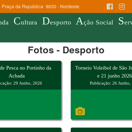
Praça da República 9630 - Nordeste
C
D
A
S
nda
ultura
esporto
ção Social
er
Fotos - Desporto
de Pesca no Portinho da
Torneio Voleibol de São J
Achada
e 21 junho 2026
icação: 29 Junho, 2026
Publicação: 26 Junho,