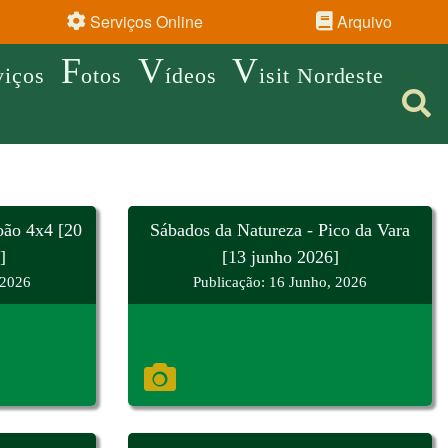
Serviços Online
Arquivo
F
V
V
viços
otos
ídeos
isit Nordeste
oão 4x4 [20
Sábados da Natureza - Pico da Vara
]
[13 junho 2026]
 2026
Publicação: 16 Junho, 2026