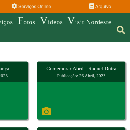
Serviços Online
Arquivo
F
V
V
viços
otos
ídeos
isit Nordeste
ança
Comemorar Abril - Raquel Dutra
 2023
Publicação: 26 Abril, 2023