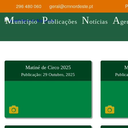
296 480 060
geral@cmnordeste.pt
Pr
M
P
N
A
unicípio
ublicações
otícias
ge
Matiné de Circo 2025
M
Publicação: 29 Outubro, 2025
Public