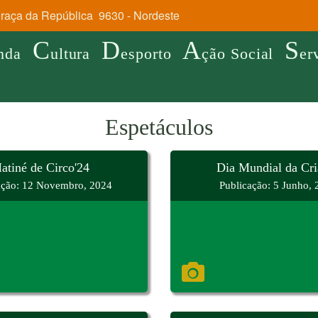
aça da República 9630 - Nordeste
C
D
A
S
nda
ultura
esporto
ção Social
er
Espetáculos
atiné de Circo'24
Dia Mundial da Cri
ação: 12 Novembro, 2024
Publicação: 5 Junho,