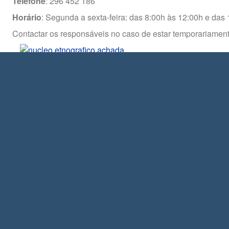
Telefone
: 296 452 186
Horário
: Segunda a sexta-feira: das 8:00h às 12:00h e das
Contactar os responsáveis no caso de estar temporariame