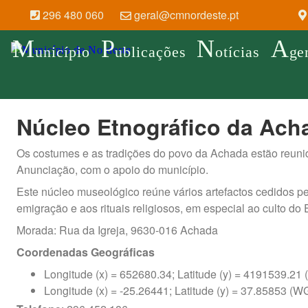
296 480 060
geral@cmnordeste.pt
M
P
N
A
unicípio
ublicações
otícias
ge
Núcleo Etnográfico da Ach
Os costumes e as tradições do povo da Achada estão reunid
Anunciação, com o apoio do município.
Este núcleo museológico reúne vários artefactos cedidos pel
emigração e aos rituais religiosos, em especial ao culto do E
Morada: Rua da Igreja, 9630-016 Achada
Coordenadas Geográficas
Longitude (x) = 652680.34; Latitude (y) = 4191539.
Longitude (x) = -25.26441; Latitude (y) = 37.85853 (W