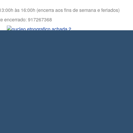
 13:00h às 16:00h (encerra aos fins de semana e feriados)
nte encerrado: 917267368