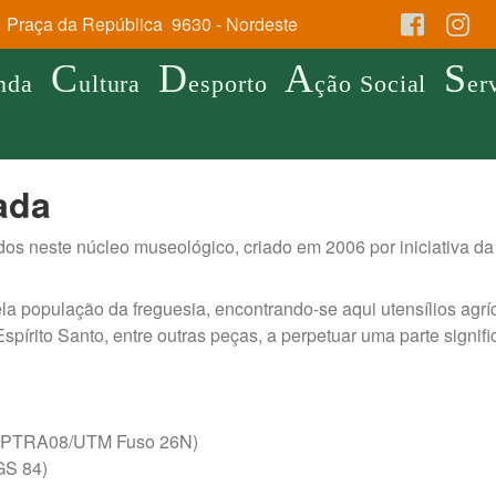
Praça da República 9630 - Nordeste
C
D
A
S
nda
ultura
esporto
ção Social
er
ada
os neste núcleo museológico, criado em 2006 por iniciativa d
a população da freguesia, encontrando-se aqui utensílios agríc
spírito Santo, entre outras peças, a perpetuar uma parte significa
21 (PTRA08/UTM Fuso 26N)
GS 84)