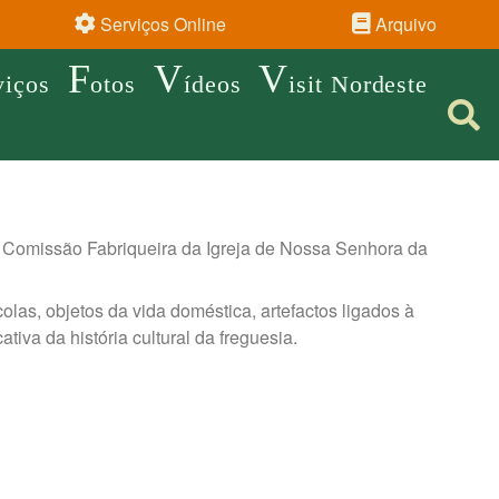
Serviços Online
Arquivo
F
V
V
viços
otos
ídeos
isit Nordeste
a Comissão Fabriqueira da Igreja de Nossa Senhora da
olas, objetos da vida doméstica, artefactos ligados à
tiva da história cultural da freguesia.