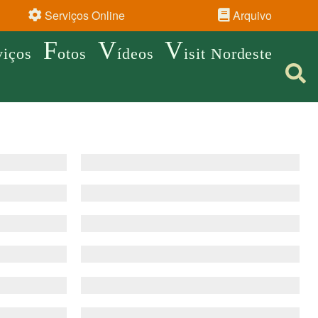
Serviços Online
Arquivo
F
V
V
viços
otos
ídeos
isit Nordeste