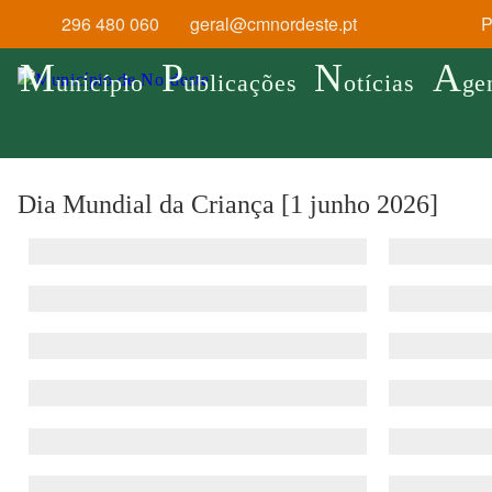
296 480 060
geral@cmnordeste.pt
Pr
M
P
N
A
unicípio
ublicações
otícias
ge
Dia Mundial da Criança [1 junho 2026]