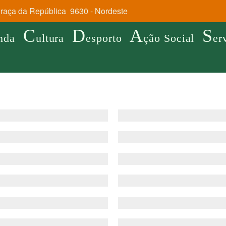
aça da República 9630 - Nordeste
C
D
A
S
nda
ultura
esporto
ção Social
er