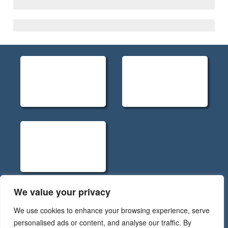
We value your privacy
Políticas de Privacidade - Rev.5
We use cookies to enhance your browsing experience, serve
Código de Conduta RGPD - Rev.5
personalised ads or content, and analyse our traffic. By