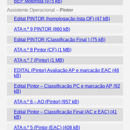
BEP Motorista
Assistente Operacional –
Pintor
Edital PINTOR (homologação lista OF)
ATA n.º 9 PINTOR
Edital PINTOR (Classificação Final )
ATA n.º 8 Pintor (CF)
ATA n.º 7 (Pintor)
EDITAL (Pintor) Avaliação AP e marcação EAC
Edital Pintor – Classificação PC e marcação AP
ATA n.º 6 – AO (Pintor)
Edital Pintor – Classificação Final (AC e EAC)
ATA n.º 5 (Pintor (EAC)