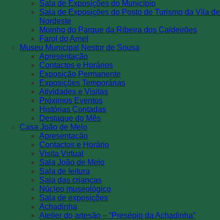
Sala de Exposições do Município
Sala de Exposições do Posto de Turismo da Vila de
Nordeste
Moinho do Parque da Ribeira dos Caldeirões
Farol do Arnel
Museu Municipal Nestor de Sousa
Apresentação
Contactos e Horários
Exposição Permanente
Exposições Temporárias
Atividades e Visitas
Próximos Eventos
Histórias Contadas
Destaque do Mês
Casa João de Melo
Apresentação
Contactos e Horário
Visita Virtual
Sala João de Melo
Sala de leitura
Sala das crianças
Núcleo museológico
Sala de exposições
Achadinha
Atelier do artesão – “Presépio da Achadinha”