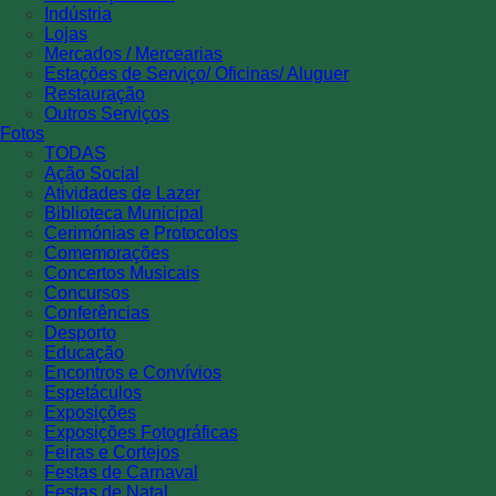
Indústria
Lojas
Mercados / Mercearias
Estações de Serviço/ Oficinas/ Aluguer
Restauração
Outros Serviços
Fotos
TODAS
Ação Social
Atividades de Lazer
Biblioteca Municipal
Cerimónias e Protocolos
Comemorações
Concertos Musicais
Concursos
Conferências
Desporto
Educação
Encontros e Convívios
Espetáculos
Exposições
Exposições Fotográficas
Feiras e Cortejos
Festas de Carnaval
Festas de Natal