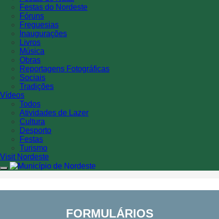
Festas do Nordeste
Fóruns
Freguesias
Inaugurações
Livros
Música
Obras
Reportagens Fotográficas
Sociais
Tradições
Vídeos
Todos
Atividades de Lazer
Cultura
Desporto
Festas
Turismo
Visit Nordeste
Procedimentos
Concursais Ativos
FORMULÁRIOS